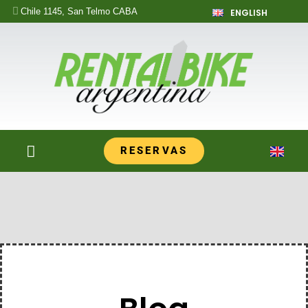
Chile 1145, San Telmo CABA
ENGLISH
RESERVAS